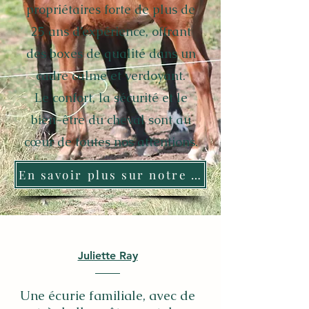
propriétaires forte de plus de
25 ans d’expérience, offrant
des boxes de qualité dans un
cadre calme et verdoyant.
Le confort, la sécurité et le
bien-être du cheval sont au
cœur de toutes nos attentions.
En savoir plus sur notre histoire →
Juliette Ray
Une écurie familiale, avec de