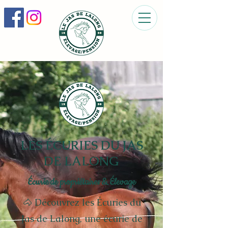
LES ÉCURIES DU JAS
DE LALONG
Écurie de propriétaires & Élevage
🐴 Découvrez les Écuries du
Jas de Lalong, une écurie de