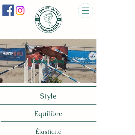
Noak de Lalong
Style
Équilibre
Élasticité