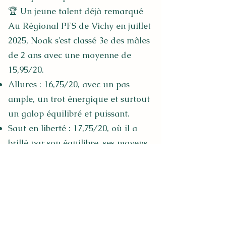
🏆 Un jeune talent déjà remarqué
Au Régional PFS de Vichy en juillet
2025, Noak s’est classé 3e des mâles
de 2 ans avec une moyenne de
15,95/20.
Allures : 16,75/20, avec un pas
ample, un trot énergique et surtout
un galop équilibré et puissant.
Saut en liberté : 17,75/20, où il a
brillé par son équilibre, ses moyens
et un comportement exemplaire
(19/20).
✨ Noak, c’est l’alliance du sang et
de l’élégance, de la technique et de
la souplesse. Héritier de la lignée